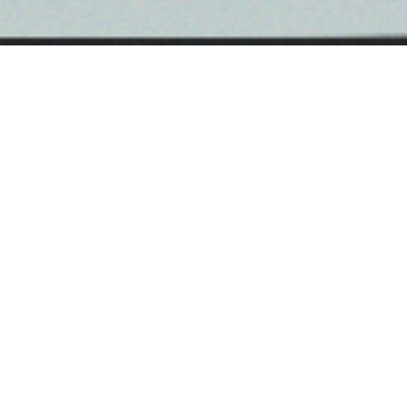
Los productos Las Moras Angus Beef son
certificados por la Asociación de Angus Uruguay, la
cual establece estándares estrictos para garantizar
que los animales cumplan con las características
deseables, lo que contribuye a mantener la
consistencia en la calidad de la carne.