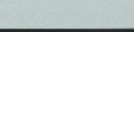
Las Moras Organic Beef cumple con los estrictos
estándares de certificación orgánica tanto en
Uruguay como en Estados Unidos y la Unión